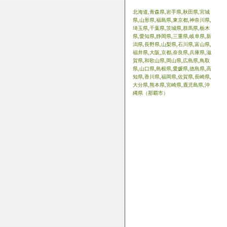
北海道,青森県,岩手県,秋田県,宮城
県,山形県,福島県,東京都,神奈川県,
埼玉県,千葉県,茨城県,群馬県,栃木
県,愛知県,静岡県,三重県,岐阜県,新
潟県,長野県,山梨県,石川県,富山県,
福井県,大阪,京都,奈良県,兵庫県,滋
賀県,和歌山県,岡山県,広島県,鳥取
県,山口県,島根県,愛媛県,徳島県,高
知県,香川県,福岡県,佐賀県,長崎県,
大分県,熊本県,宮崎県,鹿児島県,沖
縄県（那覇市）