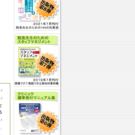
）
）
い
い
て
る
い
…