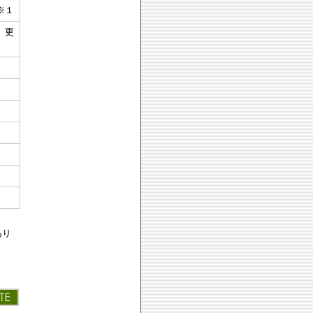
※１
 更
あり