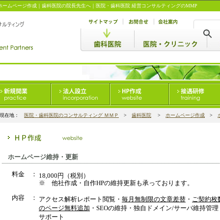
ホームページ作成
｜
歯科医院の院長先生へ
｜
医院・歯科医院 経営コンサルティングのMMP
現在地：
医院・歯科医院のコンサルティング ＭＭＰ
>
歯科医院
>
ホームページ作成
>
ホームページ維持・更新
料金 ：
18,000円（税別）
※ 他社作成・自作HPの維持更新も承っております。
内容 ：
アクセス解析レポート閲覧・
毎月無制限の文章差替
・
ご契約枚
のページ無料追加
・SEOの維持・独自ドメイン/サーバ維持管理
サポート