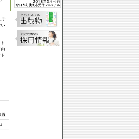
い
に手
ない
イト
ツ内
ート
設置
出