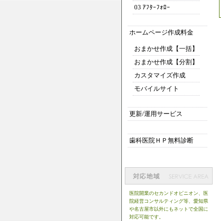
03 ｱﾌﾀｰﾌｫﾛｰ
ホームページ作成料金
おまかせ作成【一括】
おまかせ作成【分割】
カスタマイズ作成
モバイルサイト
更新/運用サービス
歯科医院ＨＰ無料診断
医院開業のセカンドオピニオン、医
院経営コンサルティング等、
愛知県
や名古屋市
以外にもネットで全国に
対応可能です。