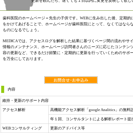
更新を頼んだら、遅くても１日以内に変更を反映して欲し
歯科医院のホームページ＝先生の子供です。WEBに生み出した後、定期的
をかけてあげることで、ホームページが歯科医院にとって、なくてはなら
ものになるでしょう。
MEDICAでは、アクセスログを解析した結果に基づくページ間の流れやサ
情報のメンテナンス、ホームページ訪問者さんのニーズに応じたコンテン
容の更新など、できるだけ頻繁に・定期的に更新を行っていくためのサポ
を万全にしております。
内容
維持・更新のサポート内容
アクセス解析
高機能アクセス解析「google Analitics」の無料
年１回、コンサルタントによる解析レポート提
WEBコンサルティング
更新のアドバイス等